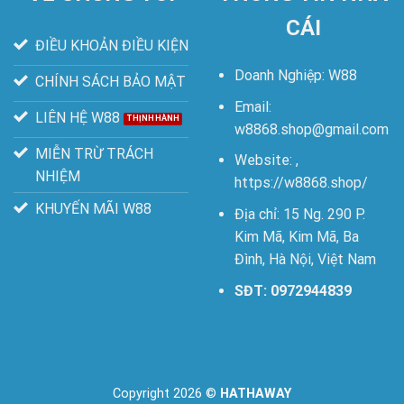
CÁI
ĐIỀU KHOẢN ĐIỀU KIỆN
Doanh Nghiệp: W88
CHÍNH SÁCH BẢO MẬT
Email:
LIÊN HỆ W88
w8868.shop@gmail.com
MIỄN TRỪ TRÁCH
Website: ,
NHIỆM
https://w8868.shop/
KHUYẾN MÃI W88
Địa chỉ: 15 Ng. 290 P.
Kim Mã, Kim Mã, Ba
Đình, Hà Nội, Việt Nam
SĐT: 0972944839
Copyright 2026 ©
HATHAWAY