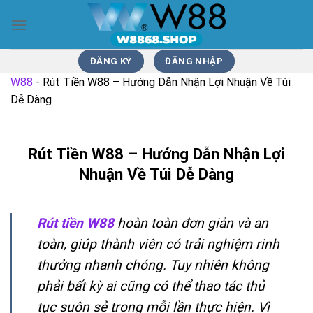
Chuyển
đến
nội
dung
ĐĂNG KÝ
ĐĂNG NHẬP
W88
-
Rút Tiền W88 – Hướng Dẫn Nhận Lợi Nhuận Về Túi
Dễ Dàng
Rút Tiền W88 – Hướng Dẫn Nhận Lợi
Nhuận Về Túi Dễ Dàng
Rút tiền W88
hoàn toàn đơn giản và an
toàn, giúp thành viên có trải nghiệm rinh
thưởng nhanh chóng. Tuy nhiên không
phải bất kỳ ai cũng có thể thao tác thủ
tục suôn sẻ trong mỗi lần thực hiện. Vì