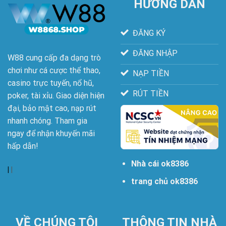
HƯỚNG DẪN
ĐĂNG KÝ
ĐĂNG NHẬP
W88 cung cấp đa dạng trò
chơi như cá cược thể thao,
NẠP TIỀN
casino trực tuyến, nổ hũ,
RÚT TIỀN
poker, tài xỉu. Giao diện hiện
đại, bảo mật cao, nạp rút
nhanh chóng. Tham gia
ngay để nhận khuyến mãi
hấp dẫn!
Nhà cái ok8386
|
|
trang chủ ok8386
VỀ CHÚNG TÔI
THÔNG TIN NHÀ