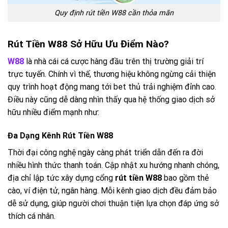
Quy định rút tiền W88 cần thỏa mãn
Rút Tiền W88 Sở Hữu Ưu Điểm Nào?
W88
là nhà cái cá cược hàng đầu trên thị trường giải trí
trực tuyến. Chính vì thế, thương hiệu không ngừng cải thiện
quy trình hoạt động mang tới bet thủ trải nghiệm đỉnh cao.
Điều này cũng dễ dàng nhìn thấy qua hệ thống giao dịch sở
hữu nhiều điểm mạnh như:
Đa Dạng Kênh Rút Tiền W88
Thời đại công nghệ ngày càng phát triển dẫn đến ra đời
nhiều hình thức thanh toán. Cập nhật xu hướng nhanh chóng,
địa chỉ lập tức xây dựng cổng
rút tiền W88
bao gồm thẻ
cào, ví điện tử, ngân hàng. Mỗi kênh giao dịch đều đảm bảo
dễ sử dụng, giúp người chơi thuận tiện lựa chọn đáp ứng sở
thích cá nhân.