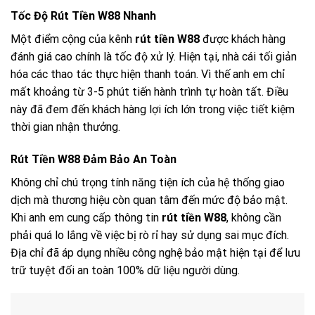
Tốc Độ Rút Tiền W88 Nhanh
Một điểm cộng của kênh
rút tiền W88
được khách hàng
đánh giá cao chính là tốc độ xử lý. Hiện tại, nhà cái tối giản
hóa các thao tác thực hiện thanh toán. Vì thế anh em chỉ
mất khoảng từ 3-5 phút tiến hành trình tự hoàn tất. Điều
này đã đem đến khách hàng lợi ích lớn trong việc tiết kiệm
thời gian nhận thưởng.
Rút Tiền W88 Đảm Bảo An Toàn
Không chỉ chú trọng tính năng tiện ích của hệ thống giao
dịch mà thương hiệu còn quan tâm đến mức độ bảo mật.
Khi anh em cung cấp thông tin
rút tiền W88
, không cần
phải quá lo lắng về việc bị rò rỉ hay sử dụng sai mục đích.
Địa chỉ đã áp dụng nhiều công nghệ bảo mật hiện tại để lưu
trữ tuyệt đối an toàn 100% dữ liệu người dùng.