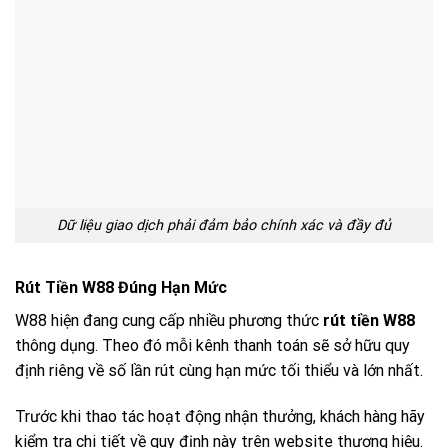
Dữ liệu giao dịch phải đảm bảo chính xác và đầy đủ
Rút Tiền W88 Đúng Hạn Mức
W88 hiện đang cung cấp nhiều phương thức
rút tiền W88
thông dụng. Theo đó mỗi kênh thanh toán sẽ sở hữu quy
định riêng về số lần rút cùng hạn mức tối thiểu và lớn nhất.
Trước khi thao tác hoạt động nhận thưởng, khách hàng hãy
kiểm tra chi tiết về quy định này trên website thương hiệu.