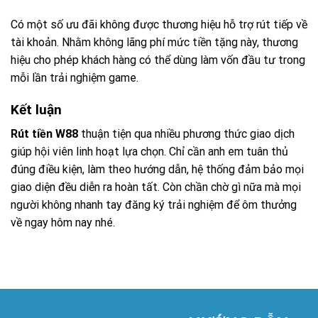
Có một số ưu đãi không được thương hiệu hỗ trợ rút tiếp về
tài khoản. Nhằm không lãng phí mức tiền tặng này, thương
hiệu cho phép khách hàng có thể dùng làm vốn đầu tư trong
mỗi lần trải nghiệm game.
Kết luận
Rút tiền W88
thuận tiện qua nhiều phương thức giao dịch
giúp hội viên linh hoạt lựa chọn. Chỉ cần anh em tuân thủ
đúng điều kiện, làm theo hướng dẫn, hệ thống đảm bảo mọi
giao diện đều diễn ra hoàn tất. Còn chần chờ gì nữa mà mọi
người không nhanh tay đăng ký trải nghiệm để ôm thưởng
về ngay hôm nay nhé.