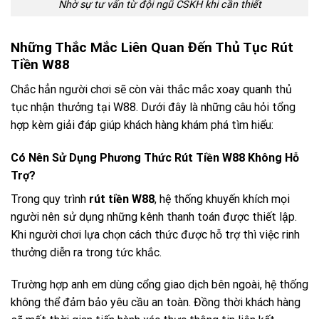
Nhờ sự tư vấn từ đội ngũ CSKH khi cần thiết
Những Thắc Mắc Liên Quan Đến Thủ Tục Rút
Tiền W88
Chắc hẳn người chơi sẽ còn vài thắc mắc xoay quanh thủ
tục nhận thưởng tại W88. Dưới đây là những câu hỏi tổng
hợp kèm giải đáp giúp khách hàng khám phá tìm hiểu:
Có Nên Sử Dụng Phương Thức Rút Tiền W88 Không Hỗ
Trợ?
Trong quy trình
rút tiền W88
, hệ thống khuyến khích mọi
người nên sử dụng những kênh thanh toán được thiết lập.
Khi người chơi lựa chọn cách thức được hỗ trợ thì việc rinh
thưởng diễn ra trong tức khắc.
Trường hợp anh em dùng cổng giao dịch bên ngoài, hệ thống
không thể đảm bảo yêu cầu an toàn. Đồng thời khách hàng