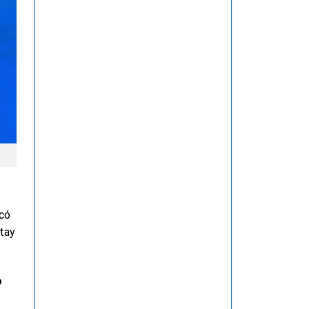
 có
 tay
o