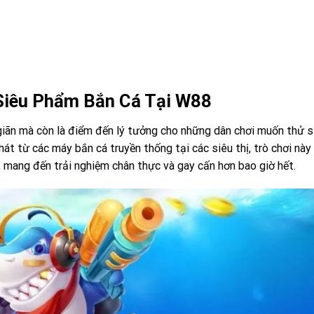
 Siêu Phẩm Bắn Cá Tại W88
giãn mà còn là điểm đến lý tưởng cho những dân chơi muốn thử 
t từ các máy bắn cá truyền thống tại các siêu thị, trò chơi này
, mang đến trải nghiệm chân thực và gay cấn hơn bao giờ hết.