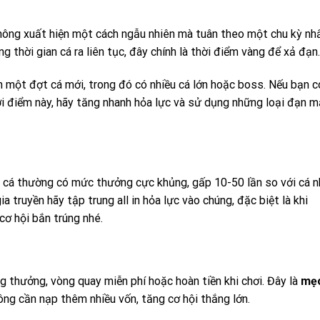
ông xuất hiện một cách ngẫu nhiên mà tuân theo một chu kỳ nh
g thời gian cá ra liên tục, đây chính là thời điểm vàng để xả đạn.
ện một đợt cá mới, trong đó có nhiều cá lớn hoặc boss. Nếu bạn c
i điểm này, hãy tăng nhanh hỏa lực và sử dụng những loại đạn 
n cá thường có mức thưởng cực khủng, gấp 10-50 lần so với cá 
ia truyền hãy tập trung all in hỏa lực vào chúng, đặc biệt là khi
cơ hội bắn trúng nhé.
 thưởng, vòng quay miễn phí hoặc hoàn tiền khi chơi. Đây là
mẹ
ông cần nạp thêm nhiều vốn, tăng cơ hội thắng lớn.