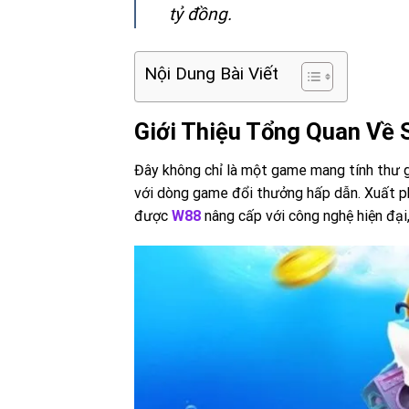
tỷ đồng.
Nội Dung Bài Viết
Giới Thiệu Tổng Quan Về
Đây không chỉ là một game mang tính thư 
với dòng game đổi thưởng hấp dẫn. Xuất phá
được
W88
nâng cấp với công nghệ hiện đại