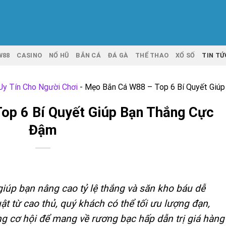
W88
CASINO
NỔ HŨ
BẮN CÁ
ĐÁ GÀ
THỂ THAO
XỔ SỐ
TIN TỨ
y Tín Cho Người Chơi
-
Mẹo Bắn Cá W88 – Top 6 Bí Quyết Giú
op 6 Bí Quyết Giúp Bạn Thắng Cực
Đậm
iúp bạn nâng cao tỷ lệ thắng và săn kho báu dễ
t từ cao thủ, quý khách có thể tối ưu lượng đạn,
g cơ hội để mang về rương bạc hấp dẫn trị giá hàng