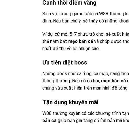
Canh thời điểm vàng
Sinh vật trong game bắn cá W88 thường kh
định. Nếu bạn chú ý, sẽ thấy có những khoản
Ví dụ, cứ mỗi 5-7 phút, trò chơi sẽ xuất hi
thể nắm bắt
mẹo bắn cá
và chớp được thờ
nhất để thu về lợi nhuận cao.
Ưu tiên diệt boss
Những boss như cá rồng, cá mập, nàng tiê
thông thường. Nếu có cơ hội,
mẹo bắn cá
g
chúng vừa xuất hiện trên màn hình để tăng 
Tận dụng khuyến mãi
W88 thường xuyên có các chương trình tặng
bắn cá
giúp bạn gia tăng số lần bắn mà kh